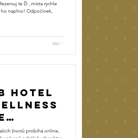
ezervuj te Ď , místa rychle
 si ho naplno! Odpočinek,
b HOTEL
WELLNESS
E
 Moderní
ašich životů probíhá online,