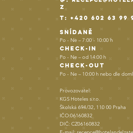
z
t
: +420 602 63 99 
SNÍDANĚ
Po - Ne – 7:00 - 10:00 h
check-in
Po - Ne – od 14:00 h
check-out
Po - Ne – 10:00 h nebo dle dom
Provozovatel:
KGS Hoteles
Školská 694/32, 1
IČO:06160832
DIČ: CZ06160832
E-mail: recepce@hotelandelzate