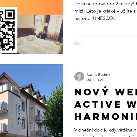
sleva na pobyt pro 2 osoby! R
mizí! Léto je krátké – užijte
historie, UNESCO...
Václav Bodrov
30. 1. 2024
Nový we
ACTIVE 
HARMONI
TŘEBOŇ:
V dnešní době, kdy většina n