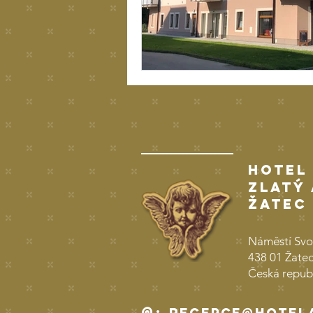
Hotel
Zlatý
Žatec
Náměstí Sv
438 01 Žate
Česká repub
@
:
recepce@hotel