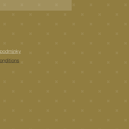
 podmínky
onditions