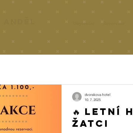
Ý ANDĚL
Ubytování
Rezervace
C
dvorakova-hotel
10. 7. 2025
🔥 Letní 
Žatci